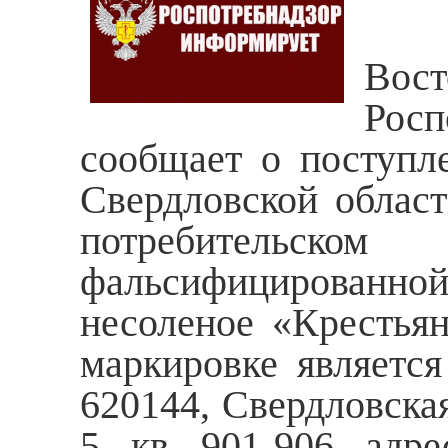
Вост
Росп
сообщает о поступл
Свердловской облас
потребительско
фальсифицированной
несоленое «Крестьян
маркировке являетс
620144, Свердловская 
5, кв. 901-906, адре