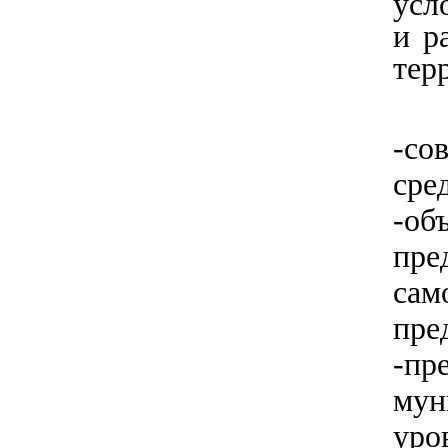
усл
и р
тер
-со
сре
-об
пр
сам
пре
-п
мун
уро