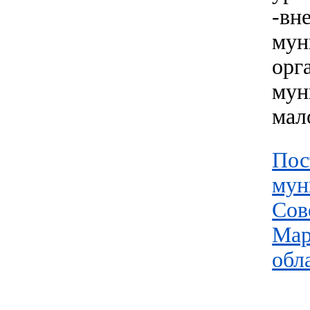
-в
му
орг
мун
мал
По
мун
Со
Мар
обл