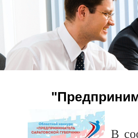
"Предприним
В со