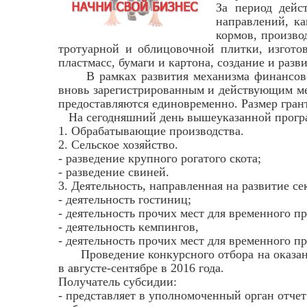
За период дейс
направлений, ка
кормов, произво
тротуарной и облицовочной плитки, изготов
пластмасс, бумаги и картона, создание и раз
В рамках развития механизма финансовой 
вновь зарегистрированным и действующим мен
предоставляются единовременно. Размер гран
На сегодняшний день вышеуказанной прог
1. Обрабатывающие производства.
2. Сельское хозяйство.
- разведение крупного рогатого скота;
- разведение свиней.
3. Деятельность, направленная на развитие с
- деятельность гостиниц;
- деятельность прочих мест для временного п
- деятельность кемпингов,
- деятельность прочих мест для временного 
Проведение конкурсного отбора на оказан
в августе-сентябре в 2016 года.
Получатель субсидии:
- представляет в уполномоченный орган отче