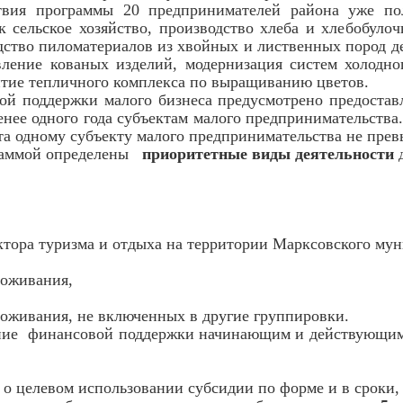
твия программы 20 предпринимателей района уже по
к сельское хозяйство, производство хлеба и хлебобуло
дство пиломатериалов из хвойных и лиственных пород д
ление кованых изделий, модернизация систем холодно
витие тепличного комплекса по выращиванию цветов.
поддержки малого бизнеса предусмотрено предоставле
ее одного года субъектам малого предпринимательства
та одному субъекту малого предпринимательства не пре
раммой определены
приоритетные виды деятельности
д
ектора туризма и отдыха на территории Марксовского му
роживания,
проживания, не включенных в другие группировки.
ие финансовой поддержки начинающим и действующим м
т о целевом использовании субсидии по форме и в сроки