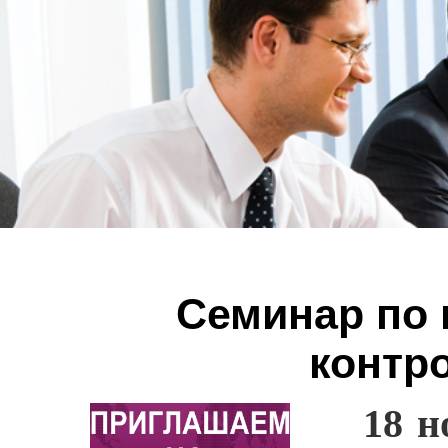
Семинар по
контр
18 н