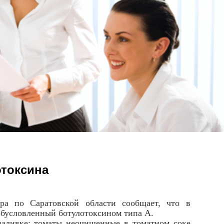
токсина
 по Саратовской области сообщает, что в
 обусловленный ботулотоксином типа А.
аливке: томаты неочищенные в томатном соке