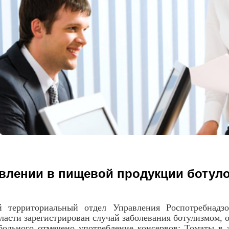
влении в пищевой продукции ботуло
риториальный отдел Управления Роспотребнадзора
ласти зарегистрирован случай заболевания ботулизмом,
ьного отмечено употребление консервов: Томаты в з