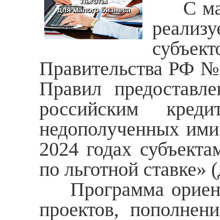
С март
реализ
субъек
Правительства РФ № 
Правил предоставле
российским кред
недополученных ими 
2024 годах субъекта
по льготной ставке» 
Программа ориенти
проектов, пополнен