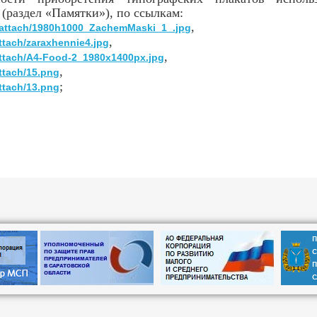
 (раздел «Памятки»), по ссылкам:
,
51/attach/1980h1000_ZachemMaski_1_.jpg
,
ttach/zaraxhennie4.jpg
,
/attach/A4-Food-2_1980x1400px.jpg
,
attach/15.png
;
attach/13.png