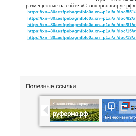
размещенные на сайте «Стопкоронавирус.рф»
https://xn--80aesfpebagmfblc0a.xn--p1ai/ai/doc/5
https://xn--80aesfpebagmfblc0a.xn--p1ai/ai/doc/82/a
https://xn--80aesfpebagmfblc0a.xn--p1ai/ai/doc/81
https://xn--80aesfpebagmfblc0a.xn--p1ai/ai/doc/15/
https://xn--80aesfpebagmfblc0a.xn--p1ai/ai/doc/13/
Полезные ссылки