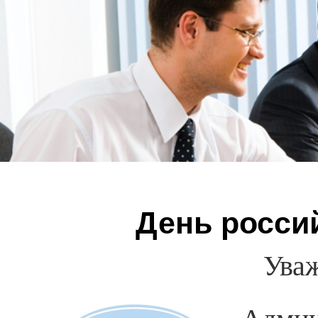
День росси
Ува