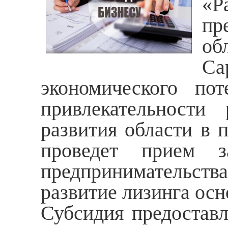
«
пр
об
С
экономического по
привлекательности 
развития области в 
проведет прием з
предпринимательст
развитие лизинга осн
Субсидия предоставл