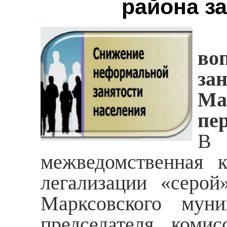
района за
во
за
Ма
пер
В 
межведомственная 
легализации «серой
Марксовского муни
председателя комис