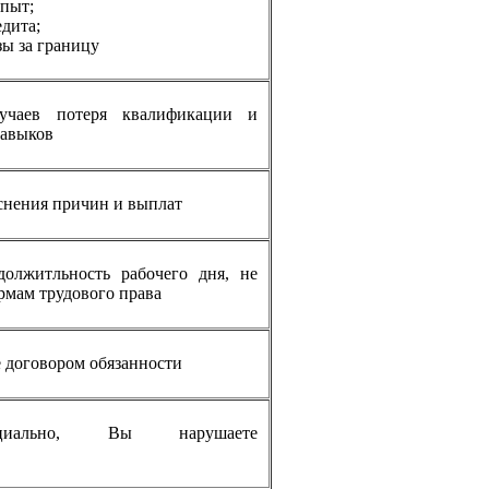
пыт;
едита;
зы за границу
учаев потеря квалификации и
навыков
снения причин и выплат
должитльность рабочего дня, не
рмам трудового права
 договором обязанности
ициально, Вы нарушаете