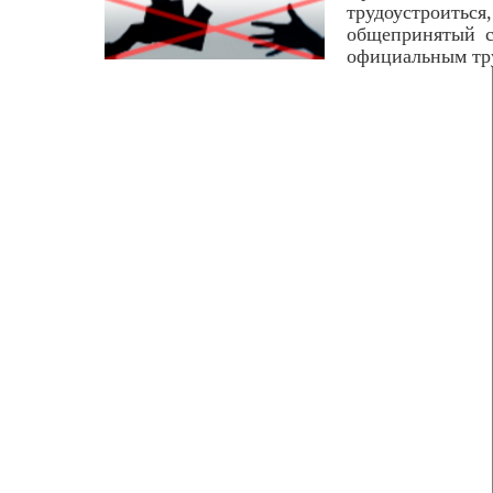
трудоустроитьс
общепринятый с
официальным тру