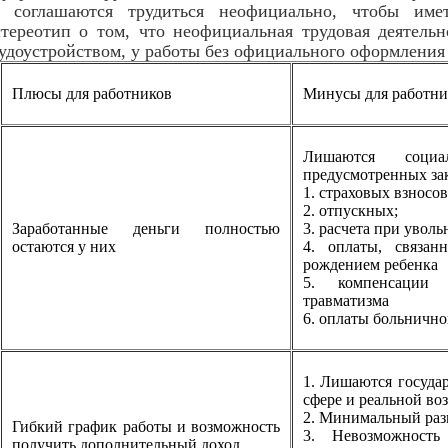
я, соглашаются трудиться неофициально, чтобы им
тереотип о том, что неофициальная трудовая деятель
доустройством, у работы без официального оформления 
Плюсы для работников
Минусы для работни
Лишаются соци
предусмотренных зак
1. страховых взносо
2. отпускных;
Заработанные деньги полностью
3. расчета при уволь
остаются у них
4. оплаты, связан
рождением ребенка
5. компенсации 
травматизма
6. оплаты больнично
1. Лишаются госуда
сфере и реальной во
2. Минимальный разм
Гибкий график работы и возможность
3. Невозможност
получить дополнительный доход