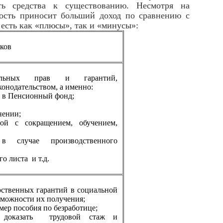
еть средства к существованию. Несмотря на
ность приносит больший доход по сравнению с
есть как «плюсы», так и «минусы»:
ков
альных прав и гарантий,
онодательством, а именно:
в в Пенсионный фонд;
нении;
ной с сокращением, обучением,
в случае производственного
го листа и т.д.
рственных гарантий в социальной
зможности их получения;
ер пособия по безработице;
ь доказать трудовой стаж и