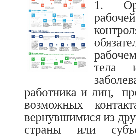
1. Орг
рабочей
контр
обязат
рабоче
тела и
заболе
работника и лиц, п
возможных контак
вернувшимися из дру
страны или субъе