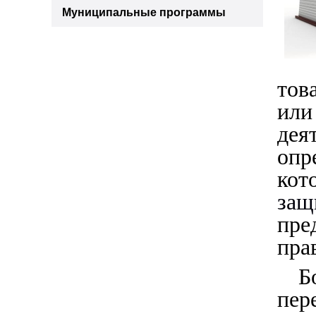
Муниципальные программы
тов
ил
дея
опр
кот
за
пре
пра
Б
пер