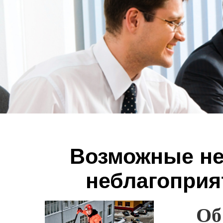
Возможные не
неблагопри
Об