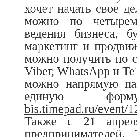
хочет начать свое д
можно по четырем
ведения бизнеса, б
маркетинг и продвиж
можно получить по с
Vibег, WhatsАрр и Те
можно напрямую па
единую фор
bis
.
timepad
.
ru
/
event
/1
Также с 21 апреля
предпринимателей. 