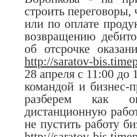
строить переговоры, 
или по оплате проду
возвращению дебитор
об отсрочке оказани
http
://
saratov
-
bis
.
time
28 апреля с 11:00 до
командой и бизнес-п
разберем как оп
дистанционную работу
не пустить работу би
http
://
saratov
-
bis
.
time