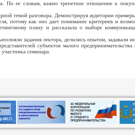
нта. По ее словам, важно трепетное отношение к поку
ной темой разговора. Демонстрируя аудитории примеры,
ля, потому как оно дает понимание критериев и возмо
кетинговому плану и рассказала о выборе коммуника
полняли задания лектора, делились опытом, задавали и
едставителей субъектов малого предпринимательства 
участника семинара.