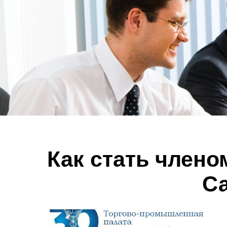
Как стать член
Са
П