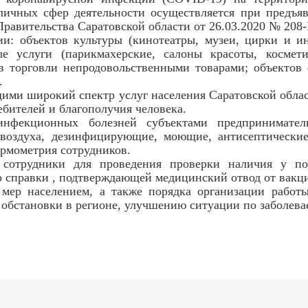
личных сфер деятельности осуществляется при предъя
Правительства Саратовской области от 26.03.2020 № 208-
: объектов культуры (кинотеатры, музеи, цирки и ин
е услуги (парикмахерские, салоны красоты, космети
в торговли непродовольственными товарами; объектов
.
ими широкий спектр услуг населения Саратовской обла
ебителей и благополучия человека.
инфекционных болезней субъектами предпринимател
 воздуха, дезинфицирующие, моющие, антисептически
термометрия сотрудников.
е сотрудники для проведения проверки наличия у по
 справки , подтверждающей медицинский отвод от вакц
ер населением, а также порядка организации работы
 обстановки в регионе, улучшению ситуации по заболев