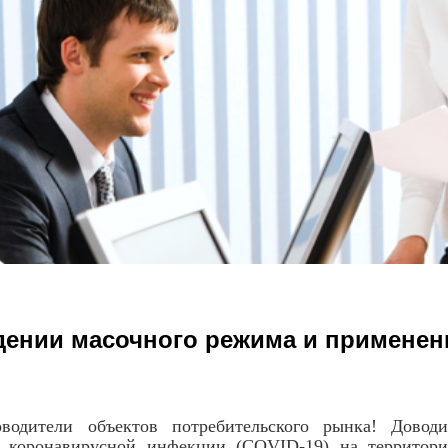
ении масочного режима и применен
водители объектов потребительского рынка! Довод
я коронавирусной инфекции (COVID-19) на территори