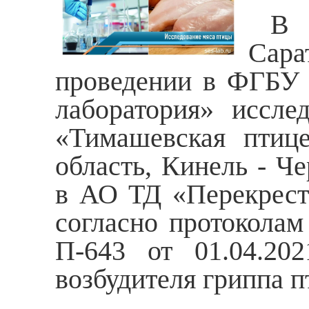
В Уп
Сар
проведении в ФГБУ 
лаборатория» иссле
«Тимашевская птиц
область, Кинель - Че
в АО ТД «Перекресто
согласно протоколам
П-643 от 01.04.202
возбудителя гриппа п