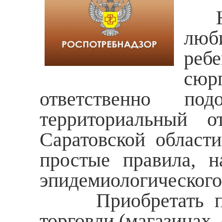
Нов
люб
ребе
сюр
ответственно п
территориальный о
Саратовской област
простые правила, н
эпидемиологического 
Приобретать пода
торговли (магазинах,