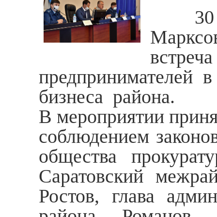
30 се
Марксов
встреч
предпринимателей в
бизнеса района.
В мероприятии принял
соблюдением законов
общества прокурату
Саратовский межра
Ростов, глава адми
района Романов 