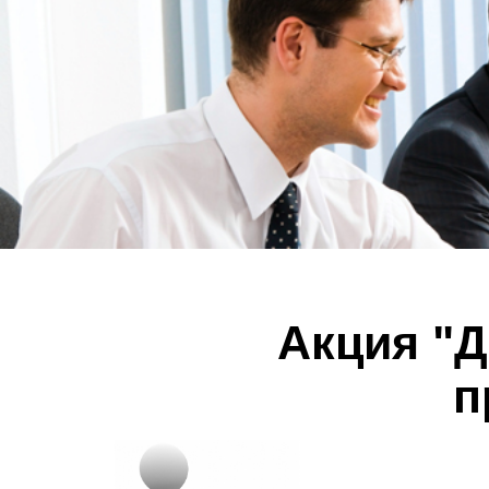
Акция "Д
п